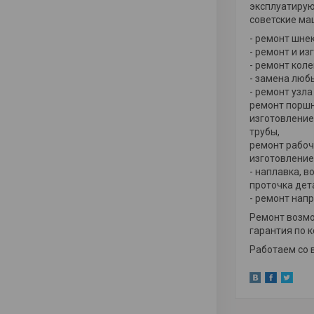
эксплуатирую
советские ма
- ремонт шне
- ремонт и и
- ремонт кол
- замена люб
- ремонт узл
ремонт поршн
изготовление
трубы,
ремонт рабоч
изготовление
- наплавка, 
проточка дет
- ремонт нап
Ремонт возмо
гарантия по к
Работаем со 