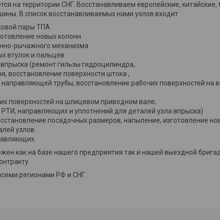
тся на территории СНГ. Восстанавливаем европейские, китайские, 
шины. В список восстанавливаемых нами узлов входит
ковой пары ТПА
зготовление новых колонн
енно-рычажного механизма
ых втулок и пальцев
а впрыска (ремонт гильзы гидроцилиндра,
я, восстановление поверхности штока ,
 направляющей трубы, восстановление рабочих поверхностей на
их поверхностей на шлицевом приводном вале;
 РТИ, направляющих и уплотнений для деталей узла впрыска)
восстановление посадочных размеров, напыление, изготовление но
алей узлов.
равляющих.
жен как на базе нашего предприятия так и нашей выездной бригад
онтракту.
всеми регионами РФ и СНГ.