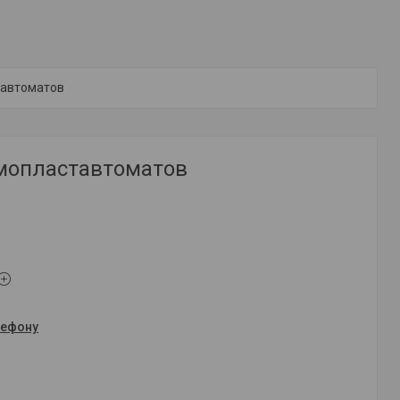
тавтоматов
мопластавтоматов
лефону