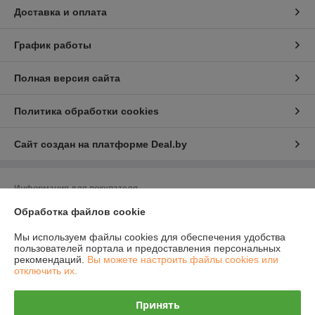
Доставка и оплата
График работы
Полная версия сайта
Политика обработки cookies
Сайт создан на платформе Deal.by
Информация для покупателя
Обработка файлов cookie
Юридическое лицо:
ООО "Полимерные машины"
Республика Беларусь, г. Новополоцк, Юбилейная 2 а, оф 47
Мы используем файлы cookies для обеспечения удобства
Регистрационный номер ЕГР: 391756266
пользователей портала и предоставления персональных
рекомендаций.
Вы можете настроить файлы cookies или
УНП: 391756266
отключить их.
Регистрационный орган: Новополоцкий горисполком
Принять
Дата регистрации компании: 28.05.2015