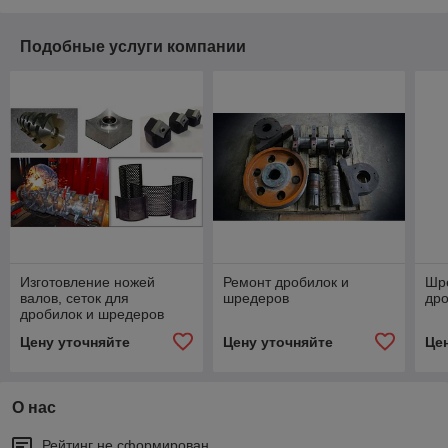
Подобные услуги компании
Изготовление ножей
Ремонт дробилок и
Шр
валов, сеток для
шредеров
др
дробилок и шредеров
Цену уточняйте
Цену уточняйте
Це
О нас
Рейтинг не сформирован