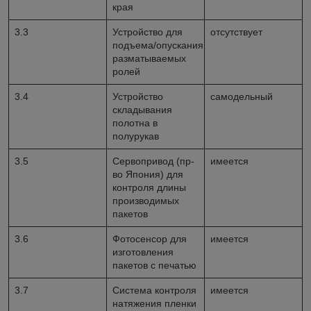
края
3.3
Устройство для
отсутствует
подъема/опускания
разматываемых
ролей
3.4
Устройство
самодельный
складывания
полотна в
полурукав
3.5
Сервопривод (пр-
имеется
во Япония) для
контроля длины
производимых
пакетов
3.6
Фотосенсор для
имеется
изготовления
пакетов с печатью
3.7
Система контроля
имеется
натяжения пленки