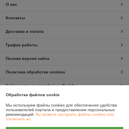
О нас
Контакты
Доставка и оплата
График работы
Полная версия сайта
Политика обработки cookies
Сайт создан на платформе Deal.by
Обработка файлов cookie
Информация для покупателя
Мы используем файлы cookies для обеспечения удобства
пользователей портала и предоставления персональных
Юридическое лицо:
ООО "Полимерные машины"
рекомендаций.
Вы можете настроить файлы cookies или
Республика Беларусь, г. Новополоцк, Юбилейная 2 а, оф 47
отключить их.
Регистрационный номер ЕГР: 391756266