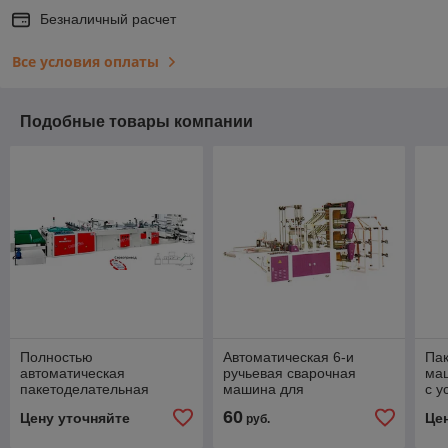
Безналичный расчет
Все условия оплаты
Подобные товары компании
Полностью
Автоматическая 6-и
Па
автоматическая
ручьевая сварочная
ма
пакетоделательная
машина для
с у
машина CW-800ZD для
изготовления
изг
60
Цену уточняйте
Це
руб.
изготовления
полиэтиленовых пакетов
пак
хозяйственных пакетов (с