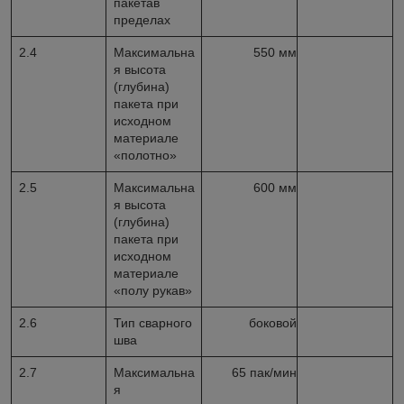
пакетав
пределах
2.4
Максимальна
550 мм
я высота
(глубина)
пакета при
исходном
материале
«полотно»
2.5
Максимальна
600 мм
я высота
(глубина)
пакета при
исходном
материале
«полу рукав»
2.6
Тип сварного
боковой
шва
2.7
Максимальна
65 пак/мин
я