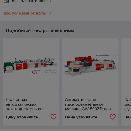
Безналичный расчет
Все условия оплаты
Подобные товары компании
Полностью
Автоматическая
Па
автоматическая
пакетоделательная
ма
пакетоделательная
машина CW-500ZD для
с у
машина CW-800ZD для
пакетов с донным швом и
изг
Цену уточняйте
Цену уточняйте
Це
изготовления
мягкими петлевыми
пак
хозяйственных пакетов (с
ручками
ручками)