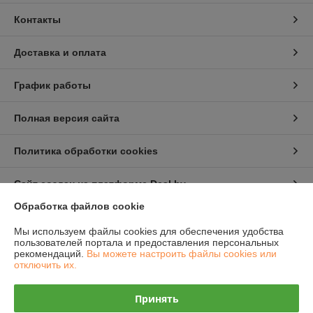
Контакты
Доставка и оплата
График работы
Полная версия сайта
Политика обработки cookies
Сайт создан на платформе Deal.by
Обработка файлов cookie
Информация для покупателя
Мы используем файлы cookies для обеспечения удобства
пользователей портала и предоставления персональных
Юридическое лицо:
ООО "Полимерные машины"
рекомендаций.
Вы можете настроить файлы cookies или
Республика Беларусь, г. Новополоцк, Юбилейная 2 а, оф 47
отключить их.
Регистрационный номер ЕГР: 391756266
Принять
УНП: 391756266