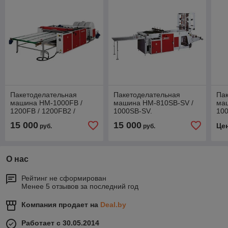
Пакетоделательная
Пакетоделательная
Па
машина HM-1000FB /
машина HM-810SB-SV /
ма
1200FB / 1200FB2 /
1000SB-SV.
10
1400FB / 1400FB2 /
15 000
15 000
Це
руб.
руб.
1600FB
О нас
Рейтинг не сформирован
Менее 5 отзывов за последний год
Компания продает на
Deal.by
Работает с 30.05.2014