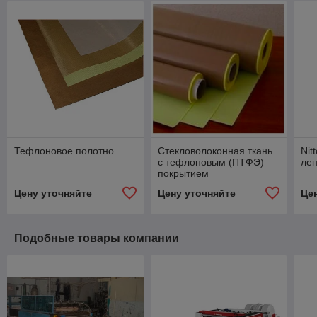
Тефлоновое полотно
Стекловолоконная ткань
Nit
с тефлоновым (ПТФЭ)
ле
покрытием
Цену уточняйте
Цену уточняйте
Це
Подобные товары компании