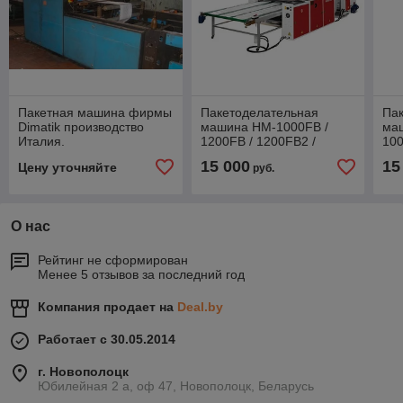
Пакетная машина фирмы
Пакетоделательная
Па
Dimatik производство
машина HM-1000FB /
ма
Италия.
1200FB / 1200FB2 /
10
1400FB / 1400FB2 /
15 000
15
Цену уточняйте
руб.
1600FB
О нас
Рейтинг не сформирован
Менее 5 отзывов за последний год
Компания продает на
Deal.by
Работает с 30.05.2014
г. Новополоцк
Юбилейная 2 а, оф 47, Новополоцк, Беларусь