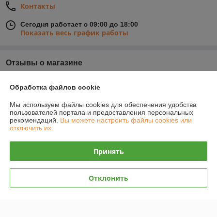
Контакты
Сегодня работает с 09:00 до 18:00
Показать весь график работы
Отзывы о магазине
У компании пока нет отзывов, добавьте первый
Обработка файлов cookie
Мы используем файлы cookies для обеспечения удобства
О нас
пользователей портала и предоставления персональных
рекомендаций.
Вы можете настроить файлы cookies или
отключить их.
Контакты
Принять
Доставка и оплата
Отклонить
График работы
Полная версия сайта