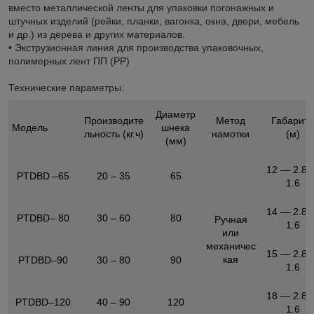
вместо металлической ленты для упаковки погонажных и
штучных изделий (рейки, планки, вагонка, окна, двери, мебель
и др.) из дерева и других материалов.
• Экструзионная линия для производства упаковочных,
полимерных лент ПП (PP)
Технические параметры:
Диаметр
Производите
Метод
Габарит
Модель
шнека
льность (кг.ч)
намотки
(м)
(мм)
12 ― 2.8
PTDBD –65
20 – 35
65
1.6
14 ― 2.8
PTDBD– 80
30 – 60
80
Ручная
1.6
или
механичес
15 ― 2.8
кая
PTDBD–90
30 – 80
90
1.6
18 ― 2.8
PTDBD–120
40 – 90
120
1.6