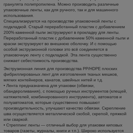
гранулята полипропилена. Можно производить различные
упаковочные ленты, как для ручного, так и для машинного
использования.
Специализируется на производстве упаковочной ленты с
подкладкой. Старый переработанный пластик с добавлением
200% каменной пыли экструзируют в прокладку для ленты.
Переработанный пластик с добавлением 50% каменной пыли и
краски экструзируют во внешнюю оболочку. И с помощью
особой экструзионной головки это всё соединяется в
упаковочную ленту с подкладкой. Эта лента существенно
снижает себестоимость производства.
Экструзионная линия для производства PP/HDPE плоских
фибриллированых лент для изготовления тканых мешков,
мягких контейнеров, канатов, швейных нитей и т.д.
• Лента предназначена для упаковки (обвязки,
обандероливания), с помощью ручных инструментов (клещей,
натяжителей, комбинированного инструмента), автоматов и
полуавтоматов, которые существенно повышают
производительность, улучшают качество обвязки. Скрепление
шва осуществляется металлической скобой, скрепой, пряжкой
или сваркой.
• Стреппинг ленты — отличный выбор для упаковки киповых
товаров (газеты, журналы, книги и т.п.). Широко используется