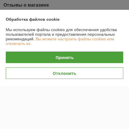
Отзывы о магазине
У компании пока нет отзывов, добавьте первый
Обработка файлов cookie
Мы используем файлы cookies для обеспечения удобства
О нас
пользователей портала и предоставления персональных
рекомендаций.
Вы можете настроить файлы cookies или
отключить их.
Контакты
Принять
Доставка и оплата
Отклонить
График работы
Полная версия сайта
Политика обработки cookies
Сайт создан на платформе Deal.by