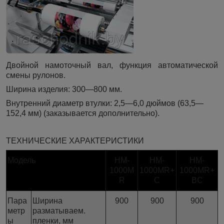
Двойной намоточный вал, функция автоматической
смены рулонов.
Ширина изделия: 300—800 мм.
Внутренний диаметр втулки: 2,5—6,0 дюймов (63,5—
152,4 мм) (заказывается дополнительно).
ТЕХНИЧЕСКИЕ ХАРАКТЕРИСТИКИ
Модель
HM-
HM-
HM-
1000M
1000MR+
1000MR+
R
C
BC
Пара
Ширина
900
900
900
метр
разматываем.
ы
пленки, мм