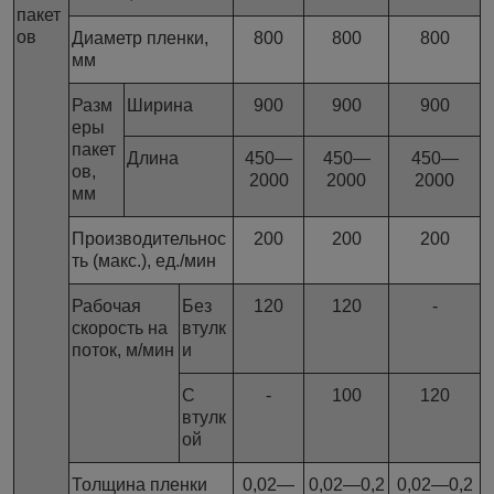
пакет
ов
Диаметр пленки,
800
800
800
мм
Разм
Ширина
900
900
900
еры
пакет
Длина
450—
450—
450—
ов,
2000
2000
2000
мм
Производительнос
200
200
200
ть (макс.), ед./мин
Рабочая
Без
120
120
-
скорость на
втулк
поток, м/мин
и
С
-
100
120
втулк
ой
Толщина пленки
0,02—
0,02—0,2
0,02—0,2