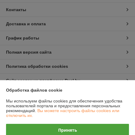
Контакты
Доставка и оплата
График работы
Полная версия сайта
Политика обработки cookies
Сайт создан на платформе Deal.by
Обработка файлов cookie
Информация для покупателя
Мы используем файлы cookies для обеспечения удобства
пользователей портала и предоставления персональных
Юридическое лицо:
ООО "Полимерные машины"
рекомендаций.
Вы можете настроить файлы cookies или
Республика Беларусь, г. Новополоцк, Юбилейная 2 а, оф 47
отключить их.
Регистрационный номер ЕГР: 391756266
Принять
УНП: 391756266