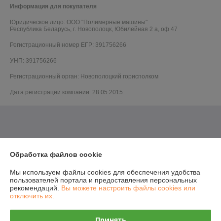
Информация для покупателя
Юридическое лицо:
ООО "Полимерные машины"
Республика Беларусь, г. Новополоцк, Юбилейная 2 а, оф 47
Регистрационный номер ЕГР: 391756266
УНП: 391756266
Регистрационный орган: Новополоцкий горисполком
Дата регистрации компании: 28.05.2015
Обработка файлов cookie
Мы используем файлы cookies для обеспечения удобства
пользователей портала и предоставления персональных
рекомендаций.
Вы можете настроить файлы cookies или
отключить их.
Принять